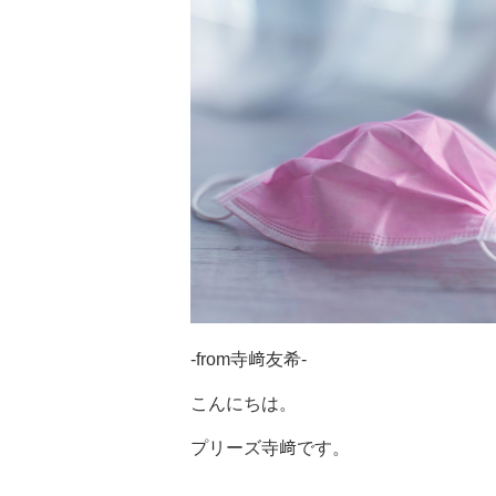
-from寺﨑友希‐
こんにちは。
プリーズ寺﨑です。