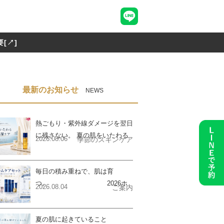
[↗]
最新のお知らせ
NEWS
熱ごもり・紫外線ダメージを翌日
に残さない。 夏の肌をいたわる
2026.08.06
季節のスキンケア
ケア
毎日の積み重ねで、肌は育
つ。 2026ホ
2026.08.04
ご案内
ームケアセットご予約のご案内
夏の肌に起きていること