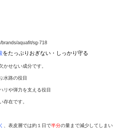
/brands/aquafit/sg-718
酸
をたっぷりおぎない・しっかり守る
欠かせない成分です。
ぶ水路の役目
ハリや弾力を支える役目
い存在です。
く
、表皮層では約１日で
半分
の量まで減少してしまい