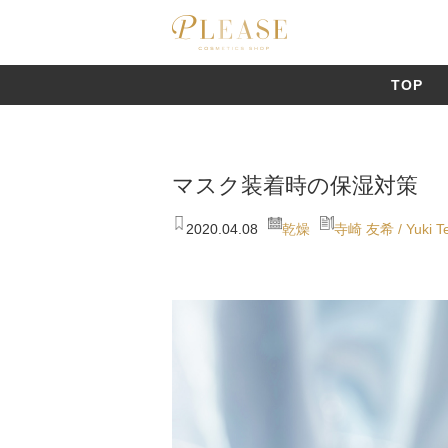
TOP
CPコスメティクス[↗]
マスク装着時の保湿対策
2020.04.08
乾燥
寺崎 友希 / Yuki Te