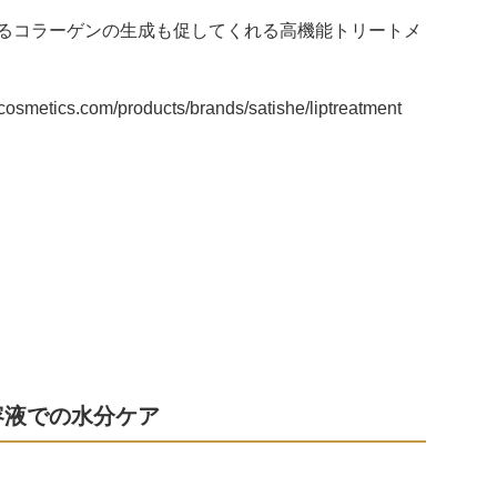
るコラーゲンの生成も促してくれる高機能トリートメ
cosmetics.com/products/brands/satishe/liptreatment
容液での水分ケア