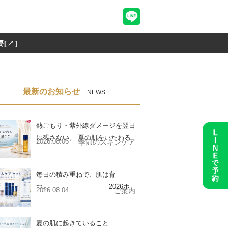
[↗]
最新のお知らせ
NEWS
熱ごもり・紫外線ダメージを翌日
に残さない。 夏の肌をいたわる
2026.08.06
季節のスキンケア
ケア
毎日の積み重ねで、肌は育
つ。 2026ホ
2026.08.04
ご案内
ームケアセットご予約のご案内
夏の肌に起きていること