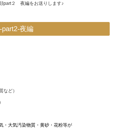
art２ 夜編をお送りします♪
art2-夜編
質など）
）
気・大気汚染物質・黄砂・花粉等が