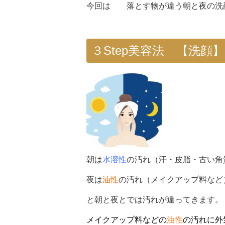
今回は 落とす物が違う朝と夜の洗顔p
３Step美容法 【洗顔】-p
朝は
水溶性
の汚れ（汗・皮脂・古い角
夜は
油性
の汚れ（メイクアップ料など
と朝と夜とでは汚れが違ってきます。
メイクアップ料などの
油性
の汚れに外