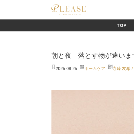
TOP
CPコスメティクス[↗]
朝と夜 落とす物が違います 
2025.08.25
ホームケア
寺崎 友希 / Y