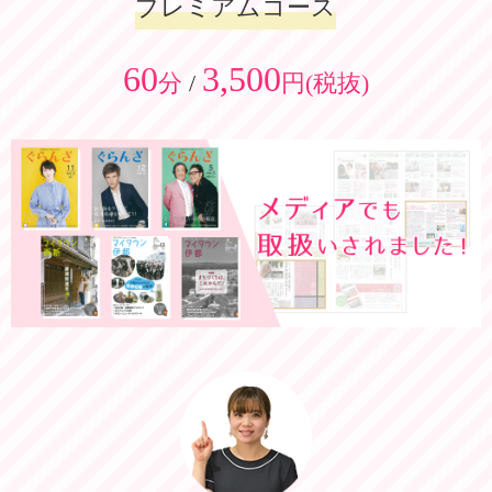
プレミアムコース
60
3,500
分
/
円(税抜)