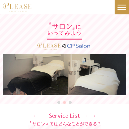
サロン
「
に
」
いってみよう
の
Service List
『
サロン
』
ではどんなことができる？