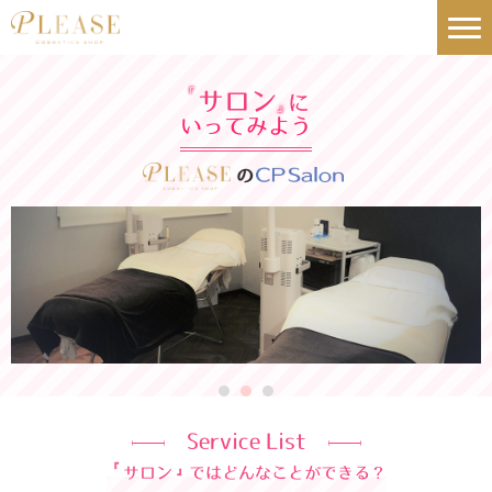
サロン
「
に
」
いってみよう
の
Service List
『
サロン
』
ではどんなことができる？