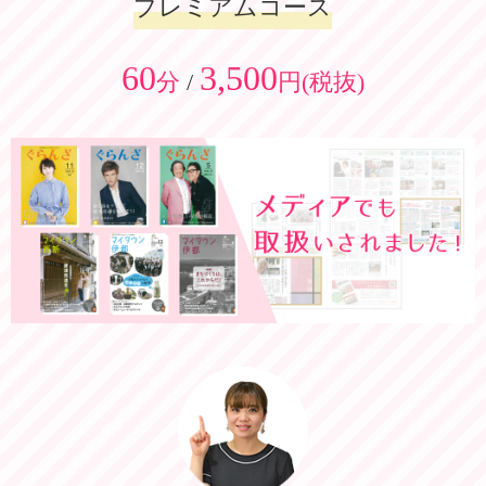
プレミアムコース
60
3,500
分
/
円(税抜)