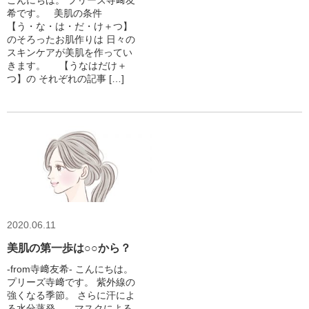
こんにちは。 プリーズ寺﨑友
希です。 美肌の条件
【う・な・は・だ・け＋つ】
のそろったお肌作りは 日々の
スキンケアが美肌を作ってい
きます。 【うなはだけ＋
つ】の それぞれの記事 […]
2020.06.11
美肌の第一歩は○○から？
-from寺﨑友希‐ こんにちは。
プリーズ寺﨑です。 紫外線の
強くなる季節。 さらに汗によ
る水分蒸発。 マスクによる