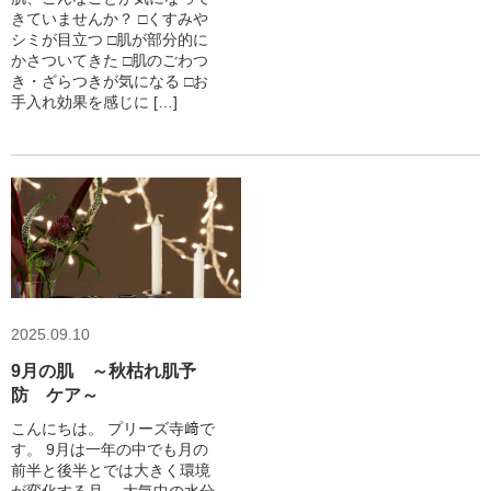
きていませんか？ □くすみや
シミが目立つ □肌が部分的に
かさついてきた □肌のごわつ
き・ざらつきが気になる □お
手入れ効果を感じに […]
2025.09.10
9月の肌 ～秋枯れ肌予
防 ケア～
こんにちは。 プリーズ寺﨑で
す。 9月は一年の中でも月の
前半と後半とでは大きく環境